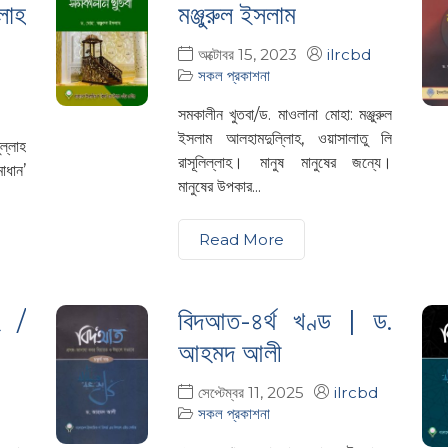
লাহ
মঞ্জুরুল ইসলাম
অক্টোবর 15, 2023
ilrcbd
সকল প্রকাশনা
সমকালীন খুতবা/ড. মাওলানা মোহা: মঞ্জুরুল
ইসলাম আলহামদুল্লিাহ, ওয়াসালাতু লি
ল্লাহ
রাসূলিল্লাহ। মানুষ মানুষের জন্যে।
াধান’
মানুষের উপকার...
.
Read More
হ /
বিদআত-৪র্থ খণ্ড | ড.
আহমদ আলী
সেপ্টেম্বর 11, 2025
ilrcbd
সকল প্রকাশনা