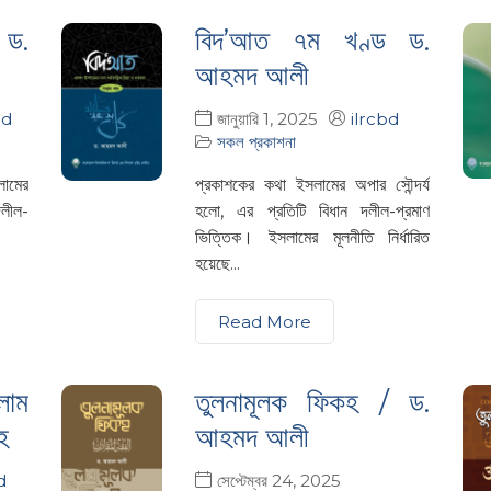
 ড.
বিদ’আত ৭ম খণ্ড ড.
আহমদ আলী
bd
জানুয়ারি 1, 2025
ilrcbd
সকল প্রকাশনা
প্রকাশকের কথা ইসলামের অপার সৌন্দর্য
দলীল-
হলো, এর প্রতিটি বিধান দলীল-প্রমাণ
ভিত্তিক। ইসলামের মূলনীতি নির্ধারিত
হয়েছে...
Read More
লাম
তুলনামূলক ফিকহ / ড.
াহ
আহমদ আলী
d
সেপ্টেম্বর 24, 2025