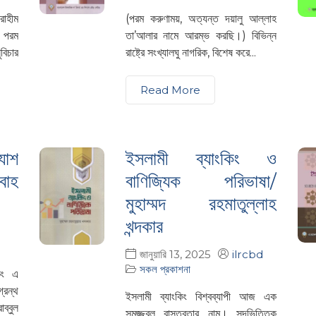
রাহীম
(পরম করুণাময়, অত্যন্ত দয়ালু আল্লাহ
ক পরম
তা’আলার নামে আরম্ভ করছি।) বিভিন্ন
বিচার
রাষ্ট্রে সংখ্যালঘু নাগরিক, বিশেষ করে...
Read More
যাশ
ইসলামী ব্যাংকিং ও
বাহ
বাণিজ্যিক পরিভাষা/
মুহাম্মদ রহমাতুল্লাহ
খন্দকার
জানুয়ারি 13, 2025
ilrcbd
সকল প্রকাশনা
কিং এ
্রন্থ
ইসলামী ব্যাংকিং বিশ্বব্যাপী আজ এক
্বুল
সমুজ্জ্বল বাস্তবতার নাম। সুদভিত্তিক