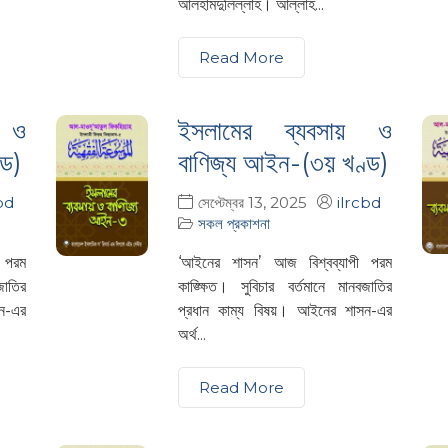
আলহামদুলিল্লাহ। আল্লাহ...
Read More
য় ও
ইসলামের ব্যবসায় ও
্ড)
বাণিজ্য আইন-(৩য় খণ্ড)
bd
সেপ্টেম্বর 13, 2025
ilrcbd
সকল প্রকাশনা
 পরম
‘আইনের শাসন’ আজ বিশ্বব্যাপী পরম
জাতির
কাঙ্ক্ষিত। সুবিচার বর্তমানে মানবজাতির
ন-এর
প্রধান কাম্য বিষয়। আইনের শাসন-এর
অর্থ...
Read More