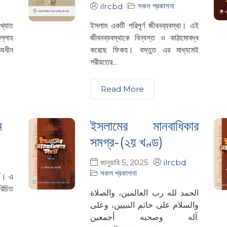
সকল প্রকাশনা
ilrcbd
্যাত
ইসলাম একটি পরিপূর্ণ জীবনব্যবস্থা। এই
ল্লাহ
জীবনব্যবস্থাকে বিন্যস্ত ও কাঠামোবদ্ধ
 অধীন
করেছে ফিকহ। বস্তুত এর মাধ্যমেই
শরীয়তের...
Read More
ম
ইসলামের মানবাধিকার
সমগ্র-(২য় খণ্ড)
জানুয়ারি 5, 2025
ilrcbd
সকল প্রকাশনা
াদ’। এ
রিচিত
الحمد لله رب العالمين، والصلاة
والسلام على خاتم النبيين، وعلى
آله وصحبه أجمعين.