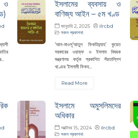
য় ও
ইসলামের ব্যবসায় ও
্ড)
বাণিজ্য আইন – ৫ম খণ্ড
bd
জানুয়ারি 2, 2025
ilrcbd
সকল প্রকাশনা
্যাপী
‘আল-মাওসূ’আতুল ফিকহিয়‍্যাহ’ কুয়েত
জাতির
সরকারের ওয়াক্ফ ও ইসলাম বিষয়ক
...
মন্ত্রণালয় কর্তৃক প্রকাশিত পঁয়তাল্লিশ
খণ্ডের ‘ইসলামী ফিকহ...
Read More
রিক
ইসলামে অমুসলিমদের
অধিকার
bd
অক্টোবর 15, 2024
ilrcbd
সকল প্রকাশনা