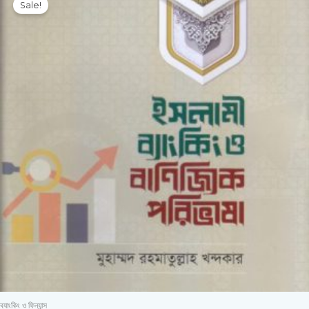
Sale!
was:
is:
400.00৳ .
280.00৳ .
ব্যাংকিং ও ফিন্যান্স