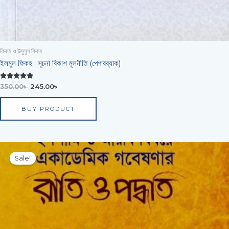
ফিকহ ও উসুলুল ফিকহ
ইলমুল ফিকহ : সূচনা বিকাশ মূলনীতি (পেপারব্যাক)
Rated
350.00
৳
245.00
৳
0
out of 5
BUY PRODUCT
Original
Current
price
price
Sale!
was:
is:
400.00৳ .
289.00৳ .