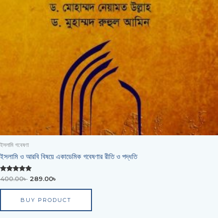
ইসলামি গবেষণা
ইসলামি ও আরবি বিষয়ে একাডেমিক গবেষণার রীতি ও পদ্ধতি
Rated
400.00
৳
289.00
৳
0
out of 5
BUY PRODUCT