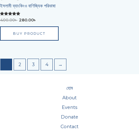
ইসলামী ব্যাংকিংও বাণিজ্যিক পরিভাষা
Rated
400.00
৳
280.00
৳
0
out of 5
BUY PRODUCT
1
2
3
4
→
হোম
About
Events
Donate
Contact