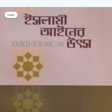
Original
Current
price
price
Sale!
was:
is:
400.00৳ .
280.00৳ .