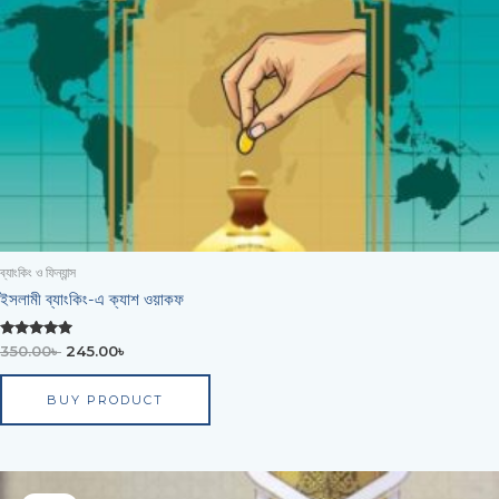
ব্যাংকিং ও ফিন্যান্স
ইসলামী ব্যাংকিং-এ ক্যাশ ওয়াকফ
Rated
350.00
৳
245.00
৳
0
out of 5
BUY PRODUCT
Original
Current
price
price