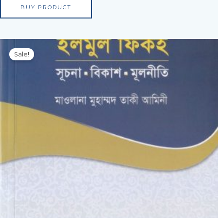
BUY PRODUCT
Original
Current
price
price
Sale!
was:
is:
350.00৳ .
245.00৳ .