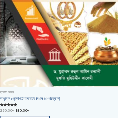
ইসলামি আইন
আধুনিক প্রেক্ষাপটে যাকাতের বিধান (পেপারব্যাক)
Rated
250.00
৳
180.00
৳
0
out of 5