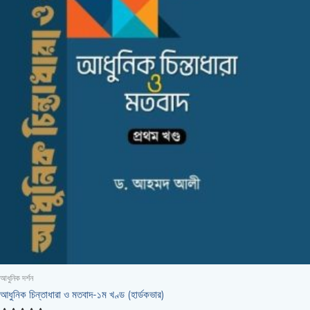
আধুনিক দর্শন
আধুনিক চিন্তাধারা ও মতবাদ-১ম খণ্ড (হার্ডকভার)