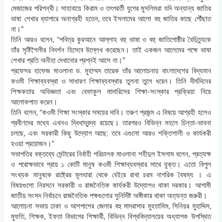
মেজাজের পরিপন্থী। সাহাবায়ে কিরাম ও তৎপরর্তী যুগের মুসলিমরা যদি অন্যান্য জাতির
ভাষা শেখার ব্যাপারে অনাগ্রহী হতেন, তবে ইসলামের আলো বহু জাতির কাছে পৌঁছাত
না।”
তিনি আরও বলেন, “পবিত্র কুরআনে আল্লাহ বহু ভাষা ও বহু জাতিগোষ্ঠীর বৈচিত্র্যকে
তাঁর সৃষ্টিশৈলীর নিদর্শন হিসেবে উল্লেখ করেছেন। তাই একজন আলেমের পক্ষে ভাষা
শেখার প্রতি অনীহা দেখানোর প্রশ্নই আসে না।”
প্রফেসর হাফেজ মাওলানা ড. মুহাম্মদ তারেক তাঁর আলোচনায় বাংলাদেশের বিদ্যমান
কওমী শিক্ষাব্যবস্থা ও সাধারণ শিক্ষাব্যবস্থার তুলনা তুলে ধরেন। তিনি দীর্ঘদিনের
শিক্ষকতার অভিজ্ঞতা এবং বেফাকুল মাদারিসের শিক্ষা-সংস্কার প্রক্রিয়া নিয়ে
আলোকপাত করেন।
তিনি বলেন, “কওমী শিক্ষা সংস্কার সময়ের দাবি। তরুণ প্রজন্ম এ বিষয়ে আগ্রহী হলেও
প্রবীণদের মধ্যে এখনও দ্বিধাদ্বন্দ্ব রয়েছে। তারপরও বিভিন্ন মহলে চিন্তা-ভাবনা
চলছে, এবং সরকারী কিছু উদ্যোগ আছে; তবে এগুলো আরও শক্তিশালী ও কার্যকরী
হওয়া প্রয়োজন।”
সভাপতির বক্তব্যে সেন্টারের নির্বাহী পরিচালক মাওলানা শহীদুল ইসলাম বলেন, প্রত্যক্ষ
ও পরোক্ষভাবে প্রায় ১ কোটি মানুষ কওমী শিক্ষাব্যবস্থার সাথে যুক্ত। এতো বিপুল
সংখ্যক মানুষকে রাষ্ট্রের মূলধারা থেকে বেইরে রাখা চরম নাগরিক বৈষম্য । এ
বিষয়গুলো নিরসনে সরকারী ও রাজনৈতিক কার্যকরী উদ্যোগও থাকা দরকার। আগামী
জাতীয় সংসদ নির্বাচনে রাজনৈতিক পক্ষগুলোর সুনির্দিষ্ট অঙ্গীকার থাকা অত্যন্ত জরুরী।
আলোচনা সভায় ঢাকা ও আশপাশের জেলার বহু মাদরাসার মুহতামিম, সিনিয়র মুহাদ্দিস,
মুফতি, শিক্ষক, ইফতা বিভাগের শিক্ষার্থী, বিভিন্ন বিশ্ববিদ্যালয়ের অধ্যাপক উপস্থিত