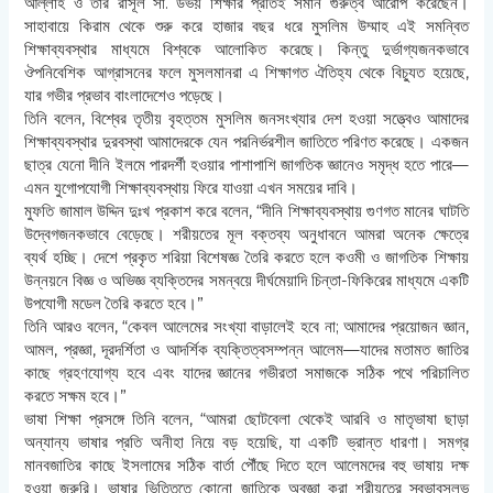
আল্লাহ ও তাঁর রাসূল সা. উভয় শিক্ষার প্রতিই সমান গুরুত্ব আরোপ করেছেন।
সাহাবায়ে কিরাম থেকে শুরু করে হাজার বছর ধরে মুসলিম উম্মাহ এই সমন্বিত
শিক্ষাব্যবস্থার মাধ্যমে বিশ্বকে আলোকিত করেছে। কিন্তু দুর্ভাগ্যজনকভাবে
ঔপনিবেশিক আগ্রাসনের ফলে মুসলমানরা এ শিক্ষাগত ঐতিহ্য থেকে বিচ্যুত হয়েছে,
যার গভীর প্রভাব বাংলাদেশেও পড়েছে।
তিনি বলেন, বিশ্বের তৃতীয় বৃহত্তম মুসলিম জনসংখ্যার দেশ হওয়া সত্ত্বেও আমাদের
শিক্ষাব্যবস্থার দুরবস্থা আমাদেরকে যেন পরনির্ভরশীল জাতিতে পরিণত করেছে। একজন
ছাত্র যেনো দীনি ইলমে পারদর্শী হওয়ার পাশাপাশি জাগতিক জ্ঞানেও সমৃদ্ধ হতে পারে—
এমন যুগোপযোগী শিক্ষাব্যবস্থায় ফিরে যাওয়া এখন সময়ের দাবি।
মুফতি জামাল উদ্দিন দুঃখ প্রকাশ করে বলেন, “দীনি শিক্ষাব্যবস্থায় গুণগত মানের ঘাটতি
উদ্বেগজনকভাবে বেড়েছে। শরীয়তের মূল বক্তব্য অনুধাবনে আমরা অনেক ক্ষেত্রে
ব্যর্থ হচ্ছি। দেশে প্রকৃত শরিয়া বিশেষজ্ঞ তৈরি করতে হলে কওমী ও জাগতিক শিক্ষায়
উন্নয়নে বিজ্ঞ ও অভিজ্ঞ ব্যক্তিদের সমন্বয়ে দীর্ঘমেয়াদি চিন্তা-ফিকিরের মাধ্যমে একটি
উপযোগী মডেল তৈরি করতে হবে।”
তিনি আরও বলেন, “কেবল আলেমের সংখ্যা বাড়ালেই হবে না; আমাদের প্রয়োজন জ্ঞান,
আমল, প্রজ্ঞা, দূরদর্শিতা ও আদর্শিক ব্যক্তিত্বসম্পন্ন আলেম—যাদের মতামত জাতির
কাছে গ্রহণযোগ্য হবে এবং যাদের জ্ঞানের গভীরতা সমাজকে সঠিক পথে পরিচালিত
করতে সক্ষম হবে।”
ভাষা শিক্ষা প্রসঙ্গে তিনি বলেন, “আমরা ছোটবেলা থেকেই আরবি ও মাতৃভাষা ছাড়া
অন্যান্য ভাষার প্রতি অনীহা নিয়ে বড় হয়েছি, যা একটি ভ্রান্ত ধারণা। সমগ্র
মানবজাতির কাছে ইসলামের সঠিক বার্তা পৌঁছে দিতে হলে আলেমদের বহু ভাষায় দক্ষ
হওয়া জরুরি। ভাষার ভিত্তিতে কোনো জাতিকে অবজ্ঞা করা শরীয়তের স্বভাবসুলভ