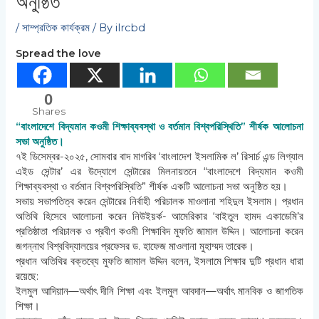
অনুষ্ঠিত
/
সাম্প্রতিক কার্যক্রম
/ By
ilrcbd
Spread the love
0
Shares
“বাংলাদেশে বিদ্যমান কওমী শিক্ষাব্যবস্থা ও বর্তমান বিশ্বপরিস্থিতি” শীর্ষক আলোচনা
সভা অনুষ্ঠিত।
৭ই ডিসেম্বর-২০২৫, সোমবার বাদ মাগরিব ‘বাংলাদেশ ইসলামিক ল’ রিসার্চ এন্ড লিগ্যাল
এইড সেন্টার’ এর উদ্যোগে সেন্টারের মিলনায়তনে “বাংলাদেশে বিদ্যমান কওমী
শিক্ষাব্যবস্থা ও বর্তমান বিশ্বপরিস্থিতি” শীর্ষক একটি আলোচনা সভা অনুষ্ঠিত হয়।
সভায় সভাপতিত্ব করেন সেন্টারের নির্বাহী পরিচালক মাওলানা শহিদুল ইসলাম। প্রধান
অতিথি হিসেবে আলোচনা করেন নিউইয়র্ক- আমেরিকার ‘বাইতুল হামদ একাডেমি’র
প্রতিষ্ঠাতা পরিচালক ও প্রবীণ কওমী শিক্ষাবিদ মুফতি জামাল উদ্দিন। আলোচনা করেন
জগন্নাথ বিশ্ববিদ্যালয়ের প্রফেসর ড. হাফেজ মাওলানা মুহাম্মদ তারেক।
প্রধান অতিথির বক্তব্যে মুফতি জামাল উদ্দিন বলেন, ইসলামে শিক্ষার দুটি প্রধান ধারা
রয়েছে:
ইলমুল আদিয়ান—অর্থাৎ দীনি শিক্ষা এবং ইলমুল আবদান—অর্থাৎ মানবিক ও জাগতিক
শিক্ষা।