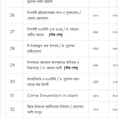
মুহাম্মদ তাকী আমিনী
ইসলামী রাষ্ট্রব্যবস্থার পতন ও পুনরুত্থান /
26
২০০
৩০
নোয়াহ ফেল্ডম্যান
ইসলামী দণ্ডবিধি (১ম খণ্ড) / ড. আবদুল
27
২৬৮
৩০
আযীয আমের
(স্টক শেষ)
দি ইমারজেন্স অফ ইসলাম / ড. মুহাম্মদ
28
৩৪৮
৩৫
হামীদুল্লাহ
ইসলামের আলোকে বাসস্থানের অধিকার ও
29
১৬৮
২০০
নিরাপত্তা / ড. আহমদ আলী
(স্টক শেষ)
মানবাধিকার ও দণ্ডবিধি / ড. মুহাম্মদ আত-
30
১৪৪
১২০
তাহের আর রিযকী
31
Crime Prevention In Islam
২৫৬
৪০০
বিচার বিভাগের স্বাধীনতার ইতিহাস / মোহাম্মদ
32
২৭২
৩০
আলী মনসূর