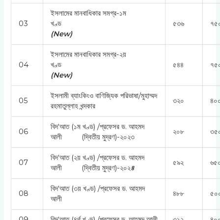
ইসলামের মানবাধিকার সমগ্র-১ম
03
খণ্ড
৫৩৬
৭৫
(
New)
ইসলামের মানবাধিকার সমগ্র-২য়
04
খণ্ড
৫৪৪
৭৫
(
New)
ইসলামী ব্যাংকিংও বাণিজ্যিক পরিভাষা/মুহাম্মদ
05
৩২০
৪০০
রহমাতুল্লাহ খন্দকার
বিদ‘আত (১ম খণ্ড) /প্রফেসর ড. আহমদ
06
২০৮
৩৫
আলী (দ্বিতীয় মুদ্রণ)-২০২৩
বিদ‘আত (২য় খণ্ড) /প্রফেসর ড. আহমদ
07
৫৯২
৬৫০
আলী (দ্বিতীয় মুদ্রণ)-২০২
৪
বিদ‘আত (৩য় খণ্ড) /প্রফেসর ড. আহমদ
08
৪৮৮
৫০
আলী
09
বিদ‘আত (৪র্থ খণ্ড) /প্রফেসর ড. আহমদ আলী
৩১২
৪০০