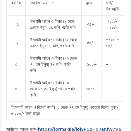
ক্রমিক
জার্নাল- এর নাম
মূল্য
চার্জ/
ডিসকাউন্ট
ইসলামী আইন ও বিচার (১ থেকে
+১৫/-
১
৩৫/-
১৪তম ইস্যু) ১৪ কপি, প্রতি কপি
= ৫০/-
ইসলামী আইন ও বিচার (১৫ থেকে
+১৫/- =
২
৪০/-
২২তম ইস্যু) ৮ কপি, প্রতি কপি
৫৫/-
ইসলামী আইন ও বিচার (২৩ থেকে
৩
৭২ তম ইস্যু) ৪৮ কপি, প্রতি
১০০/-
–
কপি
ইসলামী আইন ও বিচার (৭৩
৪
থেকে ৮১ তম ইস্যু) পর্যন্ত প্রতি
১৫০/-
–
কপি
“ইসলামী আইন ও বিচার” জার্নল (১ থেকে ৭৭ তম ইস্যু) একত্রে বিশেষ মূল্য-
৫,০০০/- টাকা মাত্র
জার্নালের গ্রাহক ফরম-
https://forms.gle/joiSFCgHq7anfw7V6