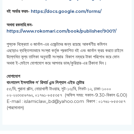
বই অর্ডার ফরম-
https://docs.google.com/forms/
অথবা রকমারি.কম-
https://www.rokomari.com/book/publisher/9007/
পুস্তক বিক্রেতা ও জার্নাল-এর এজেন্টদের জন্য রয়েছে আকর্ষণীয় কমিশন
এছাড়াও ব্যক্তিগতভাবে সংস্থা কর্তৃক প্রকাশিত বই এবং জার্নাল ক্রয় করতে চাইলে
উল্লেখিত মূল্য তালিকা অনুযায়ী সংস্থার বিকাশ নম্বরে টাকা পরিশোধ করে ফোন
অথবা ই-মেইলে যোগাযোগ করে আপনার ডাক/কুরিয়ার-এর ঠিকানা দিন।
যোগাযোগ
বাংলাদেশ ইসলামিক ল’ রিসার্চ এন্ড লিগ্যাল এইড সেন্টার
৫৫/বি, পুরানা পল্টন, নোয়াখালী টাওয়ার, সুট-১৩/বি, লিফট-১২, ঢাকা-১০০০
০২-২২৩৩৫৬৭৬২, ০১৭৬১-৮৫৫৩৫৭ (অফিস সময়: সকাল-9.30-বিকাল 6.00)
E-mail : islamiclaw_bd@yahoo.com বিকাশ : ০১৭৬১-৮৫৫৩৫৭
(পারসোনাল)