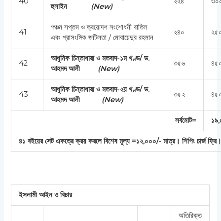
40
২২৪
৩০
হুসাইন
(
New)
পঞ্চম সপ্তম ও ত্রয়োদশ সংশোধনী বাতিল
41
২৪০
২৫০
এবং প্রাসংঙ্গিক জটিলতা / মোবায়েদুর রহমান
আধুনিক চিন্তাধারা ও মতবাদ-১ম খণ্ড/ ড.
42
৩৫৬
৪৫০
আহমদ আলী
(
New)
আধুনিক চিন্তাধারা ও মতবাদ-২য় খণ্ড/ ড.
43
৩৫২
৪৫০
আহমদ আলী
(
New)
সর্বমোট=
১৯,
৪১ বইয়ের সেট একত্রে ক্রয় করলে বিশেষ মূল্য =১২,০০০/- মাত্র। শিপিং চার্জ ফ্রি
ইসলামী আইন ও বিচার
অতিরিক্ত