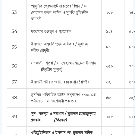
আধুনিক প্রেক্ষাপটে যাকাতের বিধান / ড.
33
মোহাম্মদ রুহুল আমিন ও মুফতি মুহিউদ্দীন
২০৮
২৫০
কাসেমী
34
ফতোয়ার গুরুত্ব ও প্রয়োজন
১২৪
৫০/
ইসলামে অমুসলিমদের অধিকার / মুহাম্মদ
35
৮০
৮০/
শরীফ চৌধূরী
সমকালীন খুতবা / ড. মোহাম্মদ মঞ্জুরুল ইসলাম
36
৬৫৬
৭০
(দ্বিতীয় মুদ্রণ)
37
ইসলামী শরীয়ত ও বিচারব্যবস্থার বৈশিষ্ট্য
৩২
৫০/
মুসলিম পারিবারিক আইন অধ্যাদেশ ১৯৬১ এর
38
৪৮
৬০/
পর্যালোচনা ও সংশোধনী প্রস্তাব
সূদ : সমস্যা ও সমাধান / মুহাম্মদ রহমাতুল্লাহ
39
২০৮
৩০
খন্দকার
(
New)
ওরিয়েন্টালিজম ও ইসলাম
/ড. মুহাম্মদ সাদিক