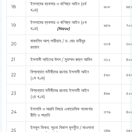
ইসলামের ব্যবসায় ও বাণিজ্য আইন (৪র্থ
18
৬০৮
৬৫০
খণ্ড)
ইসলামের ব্যবসায় ও বাণিজ্য আইন (৫ম
19
৬৫৬
৭০
খণ্ড)
(
New)
মাকাসিদ আশ্-শারীয়াহ / ড. মোঃ হাবীবুর
20
৩০৪
৩০
রহমান
21
ইসলামী আইনের উৎস / মুহাম্মদ রুহুল আমিন
৩১২
৪০০
বিশ্বখ্যাত মনীষীদের রচনায় ইসলামী আইন
22
৫৬০
৫৫
(১ম খণ্ড)
বিশ্বখ্যাত মনীষীদের রচনায় ইসলামী আইন
23
৪৯৬
৫০
(২য় খণ্ড)
ইসলামি ও আরবি বিষয়ে একাডেমিক গবেষণার
24
৩৭৬
৪০০
রীতি ও পদ্ধতি
ইলমুল ফিকহ: সূচনা বিকাশ মূলনীুত / মাওলানা
25
৩৪৬
৩৫