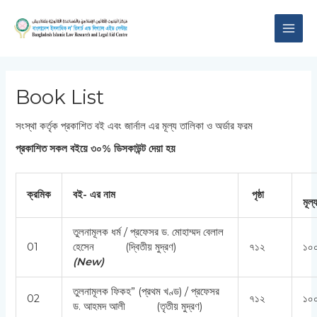
Skip
MAI
to
content
ME
Book List
সংস্থা কর্তৃক প্রকাশিত বই এবং জার্নাল এর মূল্য তালিকা ও অর্ডার ফরম
প্রকাশিত সকল বইয়ে ৩০% ডিসকাউন্ট দেয়া হয়
ক্রমিক
বই- এর নাম
পৃষ্ঠা
মূ
তুলনামূলক ধর্ম / প্রফেসর ড. মোহাম্মদ বেলাল
01
হেসেন (দ্বিতীয় মুদ্রণ)
৭১২
১০
(
New)
তুলনামূলক ফিকহ” (প্রথম খণ্ড) / প্রফেসর
02
৭১২
১০
ড. আহমদ আলী (তৃতীয় মুদ্রণ)