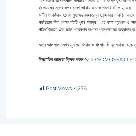
বিশেষজ্ঞগণের পাশপাশি সাধারণ পাঠকও তা থেকে উপকৃত হবেন বল
ইতোমধ্যে সুদের ওপর বাংলা ভাষায় অনেক গ্রন্থ রচিত হয়েছে। কিন্ত
জটিল ও কষ্টকর হলেও মুহাম্মদ রহমাতুল্লাহ খন্দকার এ কঠিন কাজে 
গভীরতার দিক থেকে বইটি খুবই সমৃদ্ধ। এর ভাষা প্রাঞ্জল ও সাব
পাঠকপ্রিয়তা এবং জ্ঞান-গবেষণার জগতে গ্রন্থকারের অব্যাহত অ
মহান আল্লাহ সমগ্র মুসলিম উম্মাহ ও বাংলাভাষী মুসলমানদেরকে
বিস্তারিত জানতে ক্লিক করুন-
SUD SOMOSSA O S
Post Views:
4,258