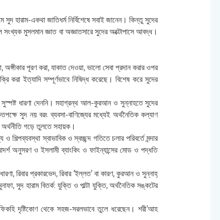
 সুদ হারাম-একথা জাতিধর্ম নির্বিশেষে সবাই জানেন। কিন্তু সুদের
ুল সংখ্যক মুসলমান জ্ঞাত বা অজ্ঞাতসারে সুদের অক্টোপাসে আবদ্ধ।
, অঙ্গীকার পূরণ করা, যাকাত দেওয়া, ভালো সেবা প্রদান করার ওপর
ক্রি করা ইত্যাদি সম্পূর্ণভাবে নিষিদ্ধ করেছে। বিশেষ করে সুদের
্কে সুস্পষ্ট ধারণা দেননি। মহাগ্রন্থ আল-কুরআন ও সুন্নাহতে সুদের
ৃতপক্ষে সুদ নয় বরং ব্যবসা-বাণিজ্যের মধ্যেই অর্থনৈতিক কল্যাণ
সই অর্থনীতি গড়ে তুলতে সহায়ক।
িল্পব্যবস্থা স্বাভাবিক ও স্বচ্ছন্দ গতিতে চলার পরিবর্তে মন্দার
র্শ অনুসরণ ও ইসলামী ব্যাংকিং ও ফাইন্যান্সের মোড ও পদ্ধতি
ণা, রিবার প্রকারভেদ, রিবার ‘ইল্লত’ বা কারণ, কুরআন ও সুন্নাহ্
নাফা, সুদ হারাম বিতর্ক: যুক্তি ও পাল্টা যুক্তি, অর্থনৈতিক সঙ্কটের
া ফিকহি দৃষ্টিকোণ থেকে সহজ-সরলভাবে তুলে ধরেছেন। শরী’আহ