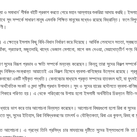
মস্যা ও সমাধান’ শীর্ষক বইটি প্রকাশ করতে পেরে মহান আল্লাহর শুকরিয়া আদায় করছি। ইসলামে
ে সুদ সম্পর্কে সাধারণ মানুষ এমনকি শিক্ষিত মানুষের মধ্যেও রয়েছে বিভ্রান্তি। ফলে বিপ
াণী।
্ষেত্রে ইসলাম কিছু বিধি-বিধান নির্ধারণ করে দিয়েছে। আর্থিক লেনদেনে সততা, স্বচ্ছতা
ঁকা, প্রতারণা, মজুতদারি, খাদ্যে ভেজাল মেশানো, মাপে কম দেওয়া, মেয়াদোত্তীর্ণ পণ্য বি
গণ সুদের বিরূপ প্রভাব ও ক্ষতি সম্পর্কে মন্তব্য করেছেন। কিন্তু তারা সুদের বিকল্প সম্পর
সুদ নিষিদ্ধ-সংক্রান্ত আয়াতেই এর বিকল্প হিসেবে ব্যবসা-বাণিজ্যের উল্লেখ রয়েছে। প্রক
েনাবেচা একটি স্বীকৃত পদ্ধতি। কেনাবেচার মাধ্যমে প্রকৃত সম্পদের হাতবদল ঘটে, যা যুৎ
নৈতিক সংকট ও মন্দা সৃষ্টির প্রধান উপাদান। সুদ ও সুদের হারের বদৌলতে ব্যবসা-বাণিজ্য ও শ
 শিকারে পরিণত হয়। এ থেকে পরিত্রাণের উপায় হলো ইসলামী অর্থনীতির চিরন্তন নীতি-আদ
টি অধ্যায়ে ভাগ করে তার আলোচনা বিন্যস্ত করেছেন। আলোচনা বিষয়গুলো হলো রিবা বা সুদের ধার
কৃতিতে সুদ, সুদের ইতিহাস, রিবা নিষিদ্ধকরণের তাৎপর্য ও যৌক্তিকতা, রিবা এর কুফল, রিবহ বা মু
 আলোচনা। এ গ্রন্থে তিনি প্রসিদ্ধ চার মাযহাবের দৃষ্টিতে সুদের ইল্লতগুলো কি ত