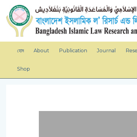
Skip
to
content
হোম
About
Publication
Journal
Res
Shop