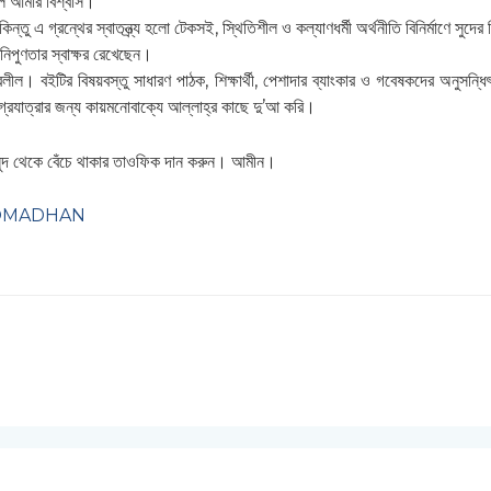
ে আমার বিশ্বাস।
ু এ গ্রন্থের স্বাতন্ত্র্য হলো টেকসই, স্থিতিশীল ও কল্যাণধর্মী অর্থনীতি বিনির্মাণে সুদ
নিপুণতার স্বাক্ষর রেখেছেন।
লীল। বইটির বিষয়বস্তু সাধারণ পাঠক, শিক্ষার্থী, পেশাদার ব্যাংকার ও গবেষকদের অনুসন
গ্রযাত্রার জন্য কায়মনোবাক্যে আল্লাহ্র কাছে দু’আ করি।
 সুদ থেকে বেঁচে থাকার তাওফিক দান করুন। আমীন।
OMADHAN