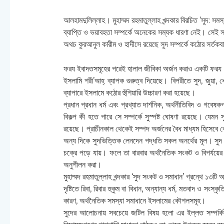
আলহামদুলিল্লাহ। মুহাম্মদ রহমাতুল্লাহ খন্দকার বিরচিত ‘সুদ: স
ব্যাপ্তি ও ভয়াবহতা সম্পর্কে অনেকের সম্যক ধারণা নেই। সেই সাথ
অথচ কুরআনুল কারীম ও হাদীসে রয়েছে সুদ সম্পর্কে কঠোর সর্তকব
ফরয ইবাদতসমূহের পরেই হালাল জীবিকা অর্জন করাও একটি ফরয। এ ক
ইসলামি শরী’আহ্ ব্যাপক গুরুত্ব দিয়েছে। বিপরীতে সুদ, জুয়া, ধো
ব্যাপারে ইসলামে কঠোর হুঁশিয়ারি উচ্চারণ করা হয়েছে।
প্রধান প্রধান ধর্ম এবং প্রখ্যাত দার্শনিক, অর্থনীতিবিদ ও গবেষক
বিকল্প কী হতে পারে সে সম্পর্কে সুস্পষ্ট ঘোষণা রয়েছে। যেমন 
রয়েছে। প্রাচীনকাল থেকেই সম্পদ অর্জনের বৈধ মাধ্যম হিসেবে ক
অন্য দিকে সুদভিত্তিক লেনদেন পদ্ধতি সকল অনর্থের মূল। সুদ অর্থ
চক্রে পড়ে যায়। ফলে তা বারবার অর্থনৈতিক সংকট ও বিপর্যয়ের
অনুশীলন করা।
মুহাম্মদ রহমাতুল্লাহ খন্দকার ‘সুদ সংকট ও সমাধান’ গ্রন্থে ১৩
দৃষ্টিতে রিবা, রিবার হুকুম বা বিধান, অন্যান্য ধর্ম, মতবাদ ও সংস্
কারণ, অর্থনৈতিক সমস্যা সমাধানে ইসলামের কৌশলসমূহ।
সুদের আলোচনায় সবচেয়ে জটিল বিষয় হলো এর ইল্লত সম্পর্কিত