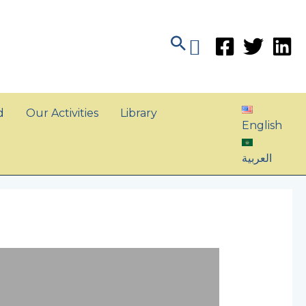
Search
d
Our Activities
Library
English
العربية