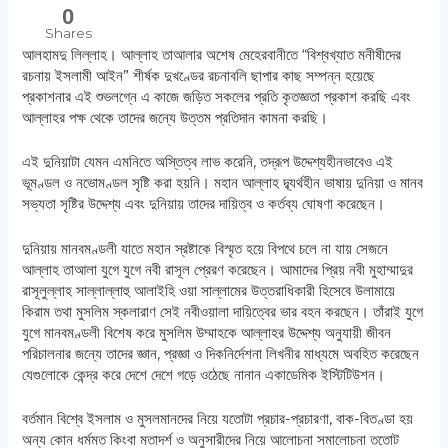
0
Shares
আলহামদু লিল্লাহ। আল্লাহ তাআলার অশেষ মেহেরবানীতে “বিশ্বখ্যাত মনীষীদের
রচনায় ইসলামী আইন” শীর্ষক দুখণ্ডের রচনাবলি ছাপার কাছ সম্পন্ন হয়েছে
প্রকাশনার এই শুভলগ্নে এ কাজে জড়িত সকলের প্রতি কৃতজ্ঞতা প্রকাশ করছি এবং
আল্লাহর পক্ষ থেকে তাদের জন্যে উত্তম প্রতিদান কামনা করছি।
এই দুনিয়াটা যেমন এমনিতে অস্তিত্ব লাভ করেনি, তদ্রূপ উদ্দেশ্যহীনভাবেও এই
ভূমণ্ডল ও নভোমণ্ডল সৃষ্টি করা হয়নি। মহান আল্লাহ দ্ব্যর্থহীন ভাষায় দুনিয়া ও মানব
সভ্যতা সৃষ্টির উদ্দেশ্য এবং দুনিয়ায় তাদের দায়িত্ব ও কর্তব্য ঘোষণা করেছেন।
দুনিয়ায় মানবমণ্ডলী যাতে মহান স্রষ্টাকে বিস্মৃত হয়ে বিপথে চলে না যায় সেজনে
আল্লাহ তাআলা যুগে যুগে নবী রাসূল প্রেরণ করেছেন। আমাদের প্রিয় নবী মুহাম্মাদুর
রাসূলুল্লাহ সাল্লাল্লাহু আলাইহি ওয়া সাল্লামের উত্তরাধিকারী হিসেবে উলামায়ে
কিরাম তথা মুসলিম স্কলারাণ সেই নবীওয়ালা দায়িত্বের ভার বহন করছেন। তাঁরাই যুগে
যুগে মানবমণ্ডলী বিশেষ করে মুসলিম উম্মাহকে আল্লাহর উদ্দেশ্য অনুযায়ী জীবন
পরিচালনার জন্যে তাদের জ্ঞান, প্রজ্ঞা ও দিকনির্দেশনা লিখনীর মাধ্যমে অবহিত করেছেন
যেগুলোকে কেন্দ্র করে দেশে দেশে গড়ে ওঠেছে নানান একাডেমিক ইস্টিটিউশন।
বর্তমান বিশ্বে ইসলাম ও মুসলমানদের নিয়ে যতোটা প্রচার-প্রচারণা, বাক-বিতণ্ডা হয়
অন্য কোন ধর্মমত কিংবা মতাদর্শ ও অনুসারীদের নিয়ে আলোচনা সমালোচনা ততোট