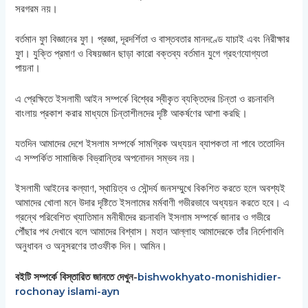
সরগরম নয়।
বর্তমান ফুা বিজ্ঞানের ফুা। প্রজ্ঞা, দূরদর্শিতা ও বাস্তবতার মানদণ্ডে যাচাই এবং নিরীক্ষার
ফুা। যুক্তি প্রমাণ ও বিষয়জ্ঞান ছাড়া কারো বক্তব্য বর্তমান যুগে গ্রহণযোগ্যতা
পায়না।
এ প্রেক্ষিতে ইসলামী আইন সম্পর্কে বিশ্বের স্বীকৃত ব্যক্তিদের চিন্তা ও রচনাবলি
বাংলায় প্রকাশ করার মাধ্যমে চিন্তাশীলদের দৃষ্টি আকর্ষণের আশা করছি।
যতদিন আমাদের দেশে ইসলাম সম্পর্কে সামগ্রিক অধ্যয়ন ব্যাপকতা না পাবে ততোদিন
এ সম্পর্কিত সামাজিক বিভ্রান্তির অপনোদন সম্ভব নয়।
ইসলামী আইনের কল্যাণ, স্থায়িত্ব ও সৌন্দর্য জনসম্মুখে বিকশিত করতে হলে অবশ্যই
আমাদের খোলা মনে উদার দৃষ্টিতে ইসলামের মর্মবাণী গভীরভাবে অধ্যয়ন করতে হবে। এ
গ্রন্থে পরিবেশিত খ্যাতিমান মনীষীদের রচনাবলি ইসলাম সম্পর্কে জানার ও গভীরে
পৌঁছার পথ দেখাবে বলে আমাদের বিশ্বাস। মহান আল্লাহ আমাদেরকে তাঁর নির্দেশাবলি
অনুধাবন ও অনুসরণের তাওফীক দিন। আমিন।
বইটি সম্পর্কে বিস্তারিত জানতে দেখুন-
bishwokhyato-monishidier-
rochonay islami-ayn