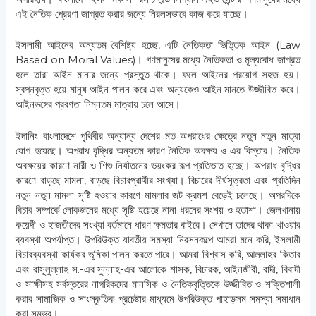
এই নৈতিক প্রেরণা জাগ্রত করার জন্যে নিরলসভাবে কাজ করে যাচ্ছে।
ইসলামী আইনের অন্যতম বৈশিষ্ট্য হচ্ছে, এটি নৈতিকতা ভিত্তিক আইন (Law
Based on Moral Values)। গণমানুষের মধ্যে নৈতিকতা ও মূল্যবোধ জাগ্রত
হলে তারা আইন মানার জন্যে প্রস্তুত থাকে। ফলে আইনের প্রয়োগ সহজ হয়।
স্বপ্নবৃত্ত হয়ে মানুষ আইন পালন করে এবং অন্যকেও আইন মানতে উজ্জীবিত করে।
আইনভঙ্গের প্রবণতা নিম্নতম মাত্রায় চলে আসে।
ইদানিং বাংলাদেশে পৃথিবীর অন্যান্য দেশের মত অপরাধের ক্ষেত্রে নতুন নতুন মাত্রা
যোগ হয়েছে। অপরাধ বৃদ্ধির অন্যতম কারণ নৈতিক অবক্ষয় ও এর বিস্তার। নৈতিক
অবক্ষয়ের কারণে নারী ও শিশু নির্যাতনের ভয়ংকর রূপ প্রতিভাত হচ্ছে। অপরাধ বৃদ্ধির
কারণে বাড়ছে মামলা, বাড়ছে বিচারপ্রার্থীর সংখ্যা। বিচারের দীর্ঘসূত্রতা এবং প্রতিদিন
নতুন নতুন মামলা সৃষ্টি হওয়ার কারণে মামলার জট ক্রমশ বেড়েই চলেছে। অপরদিকে
বিচার সম্পর্কে লোকজনের মধ্যে সৃষ্টি হয়েছে নানা ধরনের সংশয় ও হতাশা। জেলখানায়
কয়েদী ও হাজতীদের সংখ্যা বর্তমানে ধারণ ক্ষমতার বাইরে। সেখানে তাদের থাকা খাওয়ার
ব্যবস্থা অপর্যাপ্ত। উপরিউক্ত যাবতীয় সমস্যা নিরসনকল্পে আমরা মনে করি, ইসলামী
বিচারব্যবস্থা কার্যকর ভূমিকা পালন করতে পারে। আমরা বিশ্বাস করি, আল্লাহর কিতাব
এবং রাসূলুল্লাহ স.-এর সুন্নাহ-এর আলোকে শাসক, বিচারক, আইনজীবী, বাদী, বিবাদী
ও সাক্ষীসহ সর্বস্তরের নাগরিকদের মানসিক ও নৈতিকবৃত্তিকে উজ্জীবিত ও শক্তিশালী
করার সামাজিক ও সাংস্কৃতিক প্রচেষ্টার মাধ্যমে উপরিউক্ত পাহাড়সম সমস্যা সমাধান
করা সম্ভব।