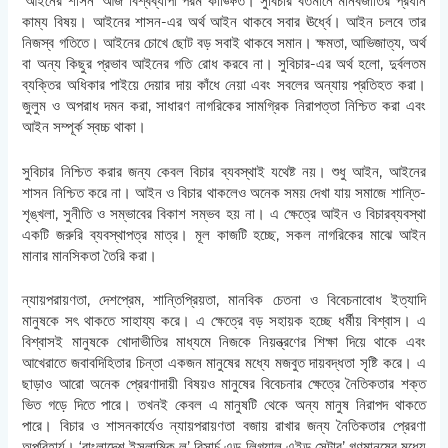
‘আইনের শাসন’ আজ বিশ্বব্যাপী পরম কাঙ্ক্ষিত। সুবিচার বর্তমানে মানবজাতির প্রধান
কাম্য বিষয়। আইনের শাসন-এর অর্থ আইন থাকবে সবার ঊর্ধ্বে। আইন চলবে তার
নিজস্ব গতিতে। আইনের চোখে ছোট বড় সবাই থাকবে সমান। ক্ষমতা, আভিজাত্য, অর্থ
বা অন্য কিছুর প্রভাব আইনের গতি রোধ করবে না। সুবিচার-এর অর্থ হলো, দুর্বলতম
ব্যক্তির অধিকার পাইয়ে দেয়ার দায় কাঁধে নেয়া এবং সবলের অন্যায় প্রতিহত করা।
জুলুম ও অপরাধ দমন করা, সাধারণ নাগরিকের সামগ্রিক নিরাপত্তা নিশ্চিত করা এবং
আইন সম্পূর্ক স্বচ্চ থাকা।
সুবিচার নিশ্চিত করার জন্য কেবল বিচার ব্যবস্থাই যথেষ্ট নয়। শুধু আইন, আইনের
শাসন নিশ্চিত করে না। আইন ও বিচার থাকলেও অনেক সময় দেখা যায় সমাজে শান্তি-
শৃঙ্খলা, সুনীতি ও সম্ভাবের বিকাশ সম্ভব হয় না। এ ক্ষেত্রে আইন ও বিচারব্যবস্থা
একটি জরুরি ব্যবস্থাপত্র মাত্র। মূল কাজটি হচ্ছে, সকল নাগরিকের মাঝে আইন
মানার মানসিকতা তৈরি করা।
ন্যায়পরায়ণতা, দেশপ্রেম, শান্তিপ্রিয়তা, মানবিক চেতনা ও বিবেচনাবোধ ইত্যাদি
মানুষকে সৎ থাকতে সাহায্য করে। এ ক্ষেত্রে বড় সহায়ক হচ্ছে ধর্মীয় বিশ্বাস। এ
বিশ্বাসই মানুষকে খোদাভীতির মাধ্যমে নিজকে নিয়ন্ত্রণের শিক্ষা দিয়ে থাকে এবং
আখেরাতে জবাবদিহিতার চিন্তা একজন মানুষের মধ্যে মজবুত দায়বদ্ধতা সৃষ্টি করে। এ
ছাড়াও আরো অনেক প্রেরণাদায়ী বিষয়ও মানুষের বিবেচনার ক্ষেত্রে নৈতিকতার শক্ত
ভিত গড়ে দিতে পারে। তখনই কেবল এ মানুষটি থেকে অন্য মানুষ নিরাপদ থাকতে
পারে। বিচার ও শাসনকার্যেও ন্যায়পরায়ণতা বজায় রাখার জন্য নৈতিকতার প্রেরণা
অপরিহার্য। ‘বাংলাদেশ ইসলামিক ল’ রিসার্চ এন্ড লিগ্যাল এইড সেন্টার’ গণমানুষের মধ্যে