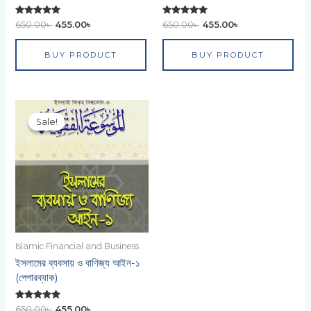
Rated
Rated
650.00
৳
455.00
৳
650.00
৳
455.00
৳
0
0
out of 5
out of 5
BUY PRODUCT
BUY PRODUCT
Original
Current
price
price
Sale!
Sale!
was:
is:
650.00৳ .
455.00৳ .
Islamic Financial and Business
ইসলামের ব্যবসায় ও বাণিজ্য আইন-১
(পেপারব্যাক)
Rated
650.00
৳
455.00
৳