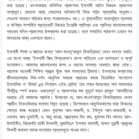
করা হয়েছে। বাংলাভাষায় দালিলিক প্রমাণসহ ইসলামী আইন বিষয়ক প্রকাশনা
অপ্রতুল। যেগুলো আছে সেগুলোর অধিকাংশই ফিরে পাঠ্য গ্রন্থাদির অনুবাদ।
সেগুলো সাধারণ পাঠকের জন্য সহজবোধ্যও নয়। এ পুস্তকটিতে অন্তর্ভুক্ত ব্যবসায়
ও বাণিজ্য সম্পর্কিত প্রত্যেকটি বিষয়ের ইংরেজি প্রতিশব্দ এবং প্রসিদ্ধ মাযহাবগুলোর
বক্তব্য দলিল-প্রমাণসহ উপস্থাপন করা হয়েছে। ফলে সম্মানিত পাঠকগণ এখানে সব
মাযহাবের ভাষ্য একসাথে পাবেন।
ইসলামী শিক্ষা ও জ্ঞানের জগতে ‘আল-মাওসূ’আতুল ফিকহিয়্যাহ’ যেমন অনন্য অর্জন,
এর বাংলা ভাষ্য ‘ইসলামী ফিক্হ বিশ্বকোষ’ও বাংলা সাহিত্যে এক অসাধারণ ও অপূর্ব
সংযোজন। আমাদের জ্ঞানসাধনার জগৎ এ ধরনের অনবদ্য অবদানে ঋদ্ধ হোক।
আলোক অন্বেষী শিক্ষিত প্রজন্ম খুঁজে পাক সাফল্যের ঠিকানা। ইসলামের কল্যাণময়
জীবনব্যবস্থার দিক-দর্শন আধুনিক সমাজে প্রচারের কাজে নিয়োজিত ‘বাংলাদেশ
ইসলামিক ল’ রিসার্চ এন্ড লিগ্যাল এইড সেন্টার’ তার লক্ষ্য-উদ্দেশ্যের পথে সাফল্যের
শীর্ষবিন্দু স্পর্শ করুক- গুরুত্বপূর্ণ এ প্রকাশনার শুভ মুহূর্তে মহান রাব্বুল ‘আলামীনের
দরবারে এই আমাদের প্রার্থনা। উল্লেখ্য যে, আল-মাওস্’আতুল ফিকহিয়্যাতে কেবল
প্রাচীন ফিকহবিদদের মতামত বিবৃত হয়েছে। বিশেষভাবে আধুনিককালের যারা ফিকহের
ক্ষেত্রে কাজ করেছেন যেমন মুহাম্মদ আল-গাজালী, ড. ইউসুফ আল-কারযাভী, ড.
ওহাবাহ আয-যুহাইলী, ড. আবু যাহরা, আব্দুল্লাহ বিন বায, মুহাম্মদ বিন সালেহ আল-
উসাইমীন, বিচারপতি তাকী উসমানী, মুজাহিদুল ইসলাম কাসেমী, হাসান তুরাবী প্রমুখের
ফিকহী মতামত তাদের ফতোয়ার গ্রন্থসমূহে পাওয়া যাবে।