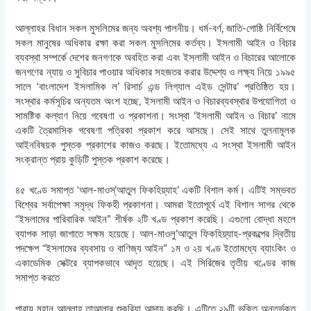
আল্লাহর বিধান সকল মুসলিমের জন্য অবশ্য পালনীয়। ধর্ম-বর্ণ, জাতি-গোষ্ঠি নির্বিশেষে
সকল মানুষের অধিকার রক্ষা করা সকল মুসলিমের কর্তব্য। ইসলামী আইন ও বিচার
ব্যবস্থা সম্পর্কে দেশের জনগণকে অবহিত করা এবং ইসলামী আইন ও বিচারের আলোকে
জনগণের ন্যায় ও সুবিচার পাওয়ার অধিকার সহজতর করার উদ্দেশ্য ও লক্ষ্য নিয়ে ১৯৯৫
সালে ‘বাংলাদেশ ইসলামিক ল’ রিসার্চ এন্ড লিগ্যাল এইড সেন্টার’ প্রতিষ্ঠিত হয়।
সংস্থার কর্মসূচির অন্যতম অংশ হচ্ছে, ইসলামী আইন ও বিচারব্যবস্থার উপযোগিতা ও
সামষ্টিক কল্যাণ নিয়ে গবেষণা ও প্রকাশনা। সংস্থা ‘ইসলামী আইন ও বিচার’ নামে
একটি ত্রৈমাসিক গবেষণা পত্রিকা প্রকাশ করে আসছে। সেই সাথে তুলনামূলক
আইনবিষয়ক পুস্তক প্রকাশের কাজও করছে। ইতোমধ্যে এ সংস্থা ইসলামী আইন
সংক্রান্ত প্রায় কুড়িটি পুস্তক প্রকাশ করেছে।
৪৫ খণ্ডে সমাপ্ত ‘আল-মাওস্’আতুল ফিকহিয়্যাহ’ একটি বিশাল কর্ম। এটিই সম্ভবত
বিশ্বের সর্বাপেক্ষা সমৃদ্ধ ফিকহী প্রকাশনা। আমরা ইতোপূর্বে এই বিশাল সাগর থেকে
“ইসলামের পারিবারিক আইন” শীর্ষক ২টি খণ্ড প্রকাশ করেছি। এগুলো বোদ্ধা মহলে
ব্যাপক সাড়া জাগাতে সক্ষম হয়েছে। আল-মাওলু’আতুল ফিকহিয়্যাহ-প্রকল্পের দ্বিতীয়
পদক্ষেপ “ইসলামের ব্যবসায় ও বাণিজ্য আইন” ১ম ও ২য় খণ্ড ইতোমধ্যে ব্যাংকিং ও
একাডেমিক সেক্টরে ব্যাপকভাবে আদৃত হয়েছে। এই সিরিজের তৃতীয় খণ্ডের কাজ
সমাপ্ত করতে
পারায় মহান আল্লাহ তাআলার শুকরিয়া আদায় করছি। এটিতে ২৯টি ভুক্তি অন্তর্ভুক্ত